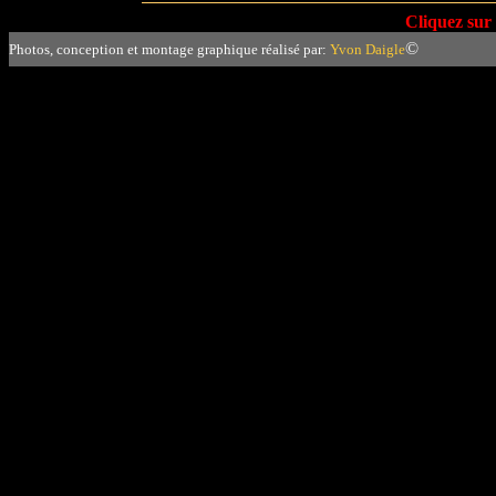
Cliquez sur
©
Photos, conception et montage graphique réalisé par:
Yvon Daigle