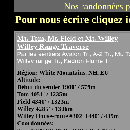
Nos randonnées p
Pour nous écrire
cliquez i
Mt. Tom, Mt. Field et Mt. Willey
Willey Range Traverse
Par les sentiers Avalon Tr., A-Z Tr., Mt. 
Willey range Tr., Kedron Flume Tr.
Région: White Mountains, NH, EU
Altitude:
Début du sentier 1900' / 579m
Tom 4051' / 1235m
Field 4340' / 1323m
Willey 4285' / 1306m
Willey House-route #302 1440' / 439m
Coordonnées: