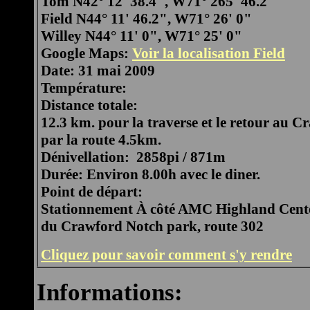
Tom N42° 12' 38.4", W71° 265' 46.2"
Field N44° 11' 46.2", W71° 26' 0"
Willey N44° 11' 0", W71° 25' 0"
Google Maps:
Voir la localisation Field
Date: 31 mai 2009
Température:
Distance totale:
12.3 km. pour la traverse et le retour au 
par la route 4.5km.
Dénivellation: 2858pi / 871m
Durée: Environ 8.00h avec le diner.
Point de départ:
Stationnement À côté AMC Highland Center
du Crawford Notch park, route 302
Cliquez pour savoir comment s'y rendre
Informations: