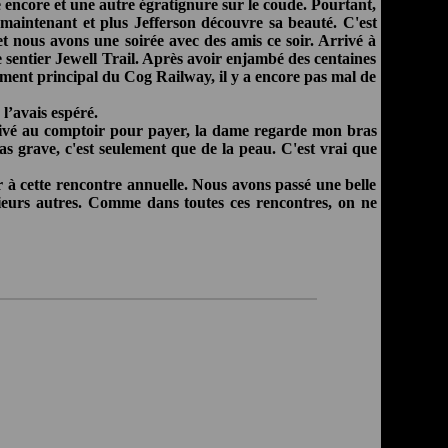
se encore et une autre égratignure sur le coude. Pourtant,
 maintenant et plus Jefferson découvre sa beauté. C'est
et nous avons une soirée avec des amis ce soir. Arrivé à
le sentier Jewell Trail. Après avoir enjambé des centaines
timent principal du Cog Railway, il y a encore pas mal de
l’avais espéré.
rivé au comptoir pour payer, la dame regarde mon bras
pas grave, c'est seulement que de la peau. C'est vrai que
 à cette rencontre annuelle. Nous avons passé une belle
sieurs autres. Comme dans toutes ces rencontres, on ne