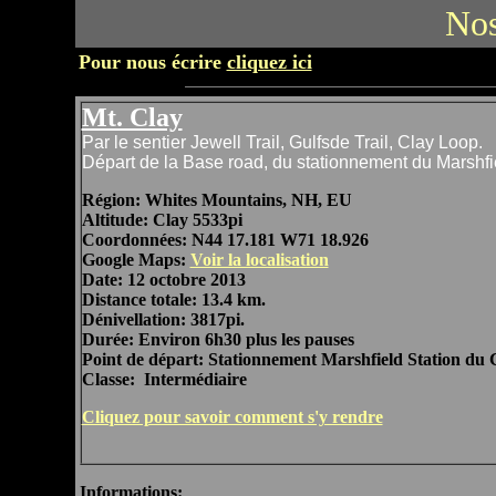
Nos
Pour nous écrire
cliquez ici
Mt. Clay
Par le sentier Jewell Trail, Gulfsde Trail, Clay Loop.
Départ de la Base road, du stationnement du Marshfi
Région: Whites Mountains, NH, EU
Altitude: Clay 5533pi
Coordonnées: N44 17.181 W71 18.926
Google Maps:
Voir la localisation
Date: 12 octobre 2013
Distance totale: 13.4 km.
Dénivellation: 3817pi.
Durée: Environ 6h30 plus les pauses
Point de départ: Stationnement Marshfield Station du 
Classe: Intermédiaire
Cliquez pour savoir comment s'y rendre
Informations: