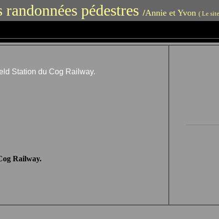
 randonnées pédestres
/
Annie et Yvon
( Le sit
eld Station du Cog Railway.
Cog Railway.