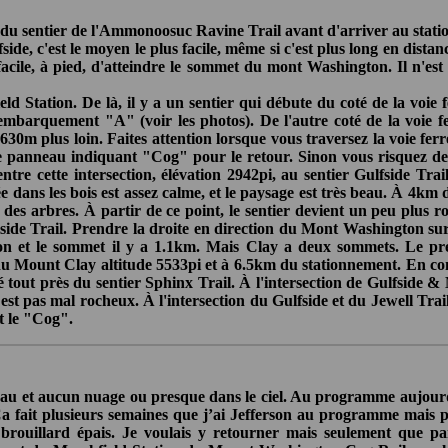
t du sentier de l'Ammonoosuc Ravine Trail avant d'arriver au stat
ide, c'est le moyen le plus facile, même si c'est plus long en dista
facile, à pied, d'atteindre le sommet du mont Washington. Il n'e
 Station. De là, il y a un sentier qui débute du coté de la voie f
'embarquement "A" (voir les photos). De l'autre coté de la voie f
 630m plus loin. Faites attention lorsque vous traversez la voie fer
en le panneau indiquant "Cog" pour le retour. Sinon vous risquez
tre cette intersection, élévation 2942pi, au sentier Gulfside Trail
ée dans les bois est assez calme, et le paysage est très beau. À 4km
s arbres. À partir de ce point, le sentier devient un peu plus ro
Gulside Trail. Prendre la droite en direction du Mont Washington 
ction et le sommet il y a 1.1km. Mais Clay a deux sommets. Le pr
u Mount Clay altitude 5533pi et à 6.5km du stationnement. En cont
té tout près du sentier Sphinx Trail. À l'intersection de Gulfside 
est pas mal rocheux. À l'intersection du Gulfside et du Jewell Tra
t le "Cog".
beau et aucun nuage ou presque dans le ciel. Au programme aujour
 fait plusieurs semaines que j’ai Jefferson au programme mais pa
 brouillard épais. Je voulais y retourner mais seulement que p