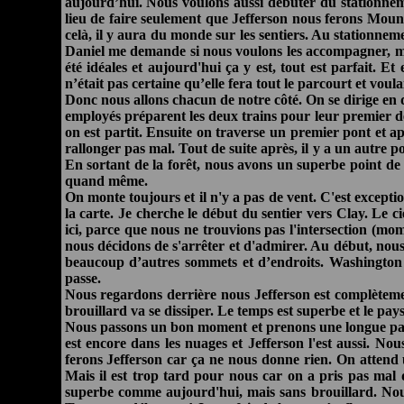
aujourd’hui. Nous voulons aussi débuter du stationne
lieu de faire seulement que Jefferson nous ferons Moun
celà, il y aura du monde sur les sentiers. Au stationn
Daniel me demande si nous voulons les accompagner, mais
été idéales et aujourd'hui ça y est, tout est parfait. 
n’était pas certaine qu’elle fera tout le parcourt et voul
Donc nous allons chacun de notre côté. On se dirige en di
employés préparent les deux trains pour leur premier dép
on est partit. Ensuite on traverse un premier pont et ap
rallonger pas mal. Tout de suite après, il y a un autre 
En sortant de la forêt, nous avons un superbe point de v
quand même.
On monte toujours et il n'y a pas de vent. C'est excepti
la carte. Je cherche le début du sentier vers Clay. Le 
ici, parce que nous ne trouvions pas l'intersection (mo
nous décidons de s'arrêter et d'admirer. Au début, nous
beaucoup d’autres sommets et d’endroits. Washington e
passe.
Nous regardons derrière nous Jefferson est complètement 
brouillard va se dissiper. Le temps est superbe et le pays
Nous passons un bon moment et prenons une longue paus
est encore dans les nuages et Jefferson l'est aussi. N
ferons Jefferson car ça ne nous donne rien. On atten
Mais il est trop tard pour nous car on a pris pas mal
superbe comme aujourd'hui, mais sans brouillard. Nous 