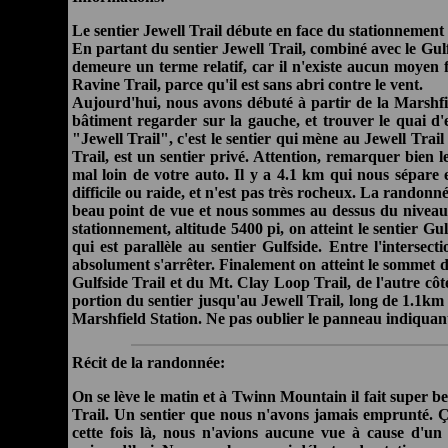
Le sentier Jewell Trail débute en face du stationnemen
En partant du sentier Jewell Trail, combiné avec le Gulfs
demeure un terme relatif, car il n'existe aucun moyen 
Ravine Trail, parce qu'il est sans abri contre le vent.
Aujourd'hui, nous avons débuté à partir de la Marshfield
bâtiment regarder sur la gauche, et trouver le quai d
"Jewell Trail", c'est le sentier qui mène au Jewell Trail
Trail, est un sentier privé. Attention, remarquer bi
mal loin de votre auto. Il y a 4.1 km qui nous sépare en
difficile ou raide, et n'est pas très rocheux. La randonn
beau point de vue et nous sommes au dessus du niveau de
stationnement, altitude 5400 pi, on atteint le sentier 
qui est parallèle au sentier Gulfside. Entre l'interse
absolument s'arrêter. Finalement on atteint le sommet d
Gulfside Trail et du Mt. Clay Loop Trail, de l'autre cô
portion du sentier jusqu'au Jewell Trail, long de 1.1km 
Marshfield Station. Ne pas oublier le panneau indiquan
Récit de la randonnée:
On se lève le matin et à Twinn Mountain il fait super 
Trail. Un sentier que nous n'avons jamais emprunté. Ça
cette fois là, nous n'avions aucune vue à cause d'un