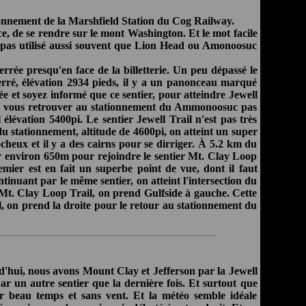
ionnement de la Marshfield Station du Cog Railway.
nce, de se rendre sur le mont Washington. Et le mot facile
st pas utilisé aussi souvent que Lion Head ou Amonoosuc
errée presqu'en face de la billetterie. Un peu dépassé le
erré, élévation 2934 pieds, il y a un panonceau marqué
rée et soyez informé que ce sentier, pour atteindre Jewell
 de vous retrouver au stationnement du Ammonoosuc pas
 élévation 5400pi. Le sentier Jewell Trail n'est pas très
 du stationnement, altitude de 4600pi, on atteint un super
cheux et il y a des cairns pour se dirriger. À 5.2 km du
sur environ 650m pour rejoindre le sentier Mt. Clay Loop
emier est en fait un superbe point de vue, dont il faut
inuant par le même sentier, on atteint l'intersection du
& Mt. Clay Loop Trail, on prend Gulfside à gauche. Cette
il, on prend la droite pour le retour au stationnement du
d'hui, nous avons Mount Clay et Jefferson par la Jewell
r un autre sentier que la dernière fois. Et surtout que
ar beau temps et sans vent. Et la météo semble idéale