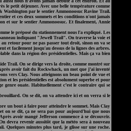
aussi nous n’avons jamais débuté à cet endroit. Et au
rès le petit déjeuner. Avec une belle température comme
oe & Washington par le sentier Ammonoosuc Ravine Trail.
ntier et ces deux sommets et les conditions n'ont jamais
ngton et sur le sentier Ammonoosuc. Et finalement, Annie
t comme le préposé du stationnement nous l'a expliqué. Les
 panneau indiquant "Jewell Trail". On traverse la voie et
r au retour pour ne pas passer tout droit, sinon on va se
nt et facilement jusqu'au dessus de la lignes des arbres.
lable dans la région des présidentielles. Mais ça va bien
side Trail. On se dirige vers la droite, comme montré sur
. Après avoir fait du Rockwhack, un mot que j’ai inventé
geons vers Clay. Nous atteignons un beau point de vue et
on et les présidentielles est absolument superbe et pour
 genre ouate. Habituellement c’est le contraire qui se
ouillard. On se dit, on va attendre ici et on verra si le
re un bout à faire pour atteindre le sommet. Mais Clay
 et on se dit, ça ne sera pas pour aujourd'hui que nous
 Après avoir mangé Jefferson commence à se découvrir.
 On devra revenir aussitôt que la météo sera à nouveau
l. Quelques minutes plus tard, je glisse sur une roche.