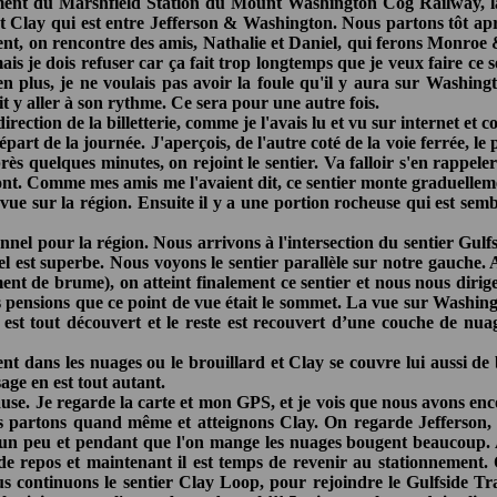
ment du Marshfield Station du Mount Washington Cog Railway, là 
t Clay qui est entre Jefferson & Washington. Nous partons tôt ap
ement, on rencontre des amis, Nathalie et Daniel, qui ferons Monr
 je dois refuser car ça fait trop longtemps que je veux faire ce se
Et en plus, je ne voulais pas avoir la foule qu'il y aura sur Washi
ait y aller à son rythme. Ce sera pour une autre fois.
rection de la billetterie, comme je l'avais lu et vu sur internet e
art de la journée. J'aperçois, de l'autre coté de la voie ferrée, le
rès quelques minutes, on rejoint le sentier. Va falloir s'en rappele
pont. Comme mes amis me l'avaient dit, ce sentier monte graduelleme
ue sur la région. Ensuite il y a une portion rocheuse qui est semb
onnel pour la région. Nous arrivons à l'intersection du sentier Gulf
ciel est superbe. Nous voyons le sentier parallèle sur notre gauche
ment de brume), on atteint finalement ce sentier et nous nous diri
 pensions que ce point de vue était le sommet. La vue sur Washingt
st tout découvert et le reste est recouvert d’une couche de nuage
dans les nuages ou le brouillard et Clay se couvre lui aussi de br
age en est tout autant.
e. Je regarde la carte et mon GPS, et je vois que nous avons enco
ous partons quand même et atteignons Clay. On regarde Jefferson,
d un peu et pendant que l'on mange les nuages bougent beaucoup.
 de repos et maintenant il est temps de revenir au stationnement.
continuons le sentier Clay Loop, pour rejoindre le Gulfside Trai